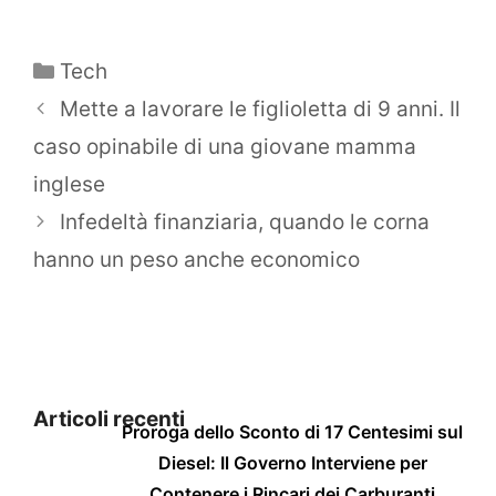
Categorie
Tech
Mette a lavorare le figlioletta di 9 anni. Il
caso opinabile di una giovane mamma
inglese
Infedeltà finanziaria, quando le corna
hanno un peso anche economico
Articoli recenti
Proroga dello Sconto di 17 Centesimi sul
Diesel: Il Governo Interviene per
Contenere i Rincari dei Carburanti