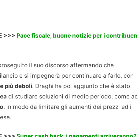
E >>>
Pace fiscale, buone notizie per i contribuen
 proseguito il suo discorso affermando che
bilancio e si impegnerà per continuare a farlo, con
e più deboli
. Draghi ha poi aggiunto che è stato
pea
di studiare soluzioni di medio periodo, come a
io
, in modo da limitare gli aumenti dei prezzi ed i
rese.
E >>>
Super cash back, i pagamenti arriveranno?