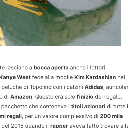
te lasciano a
bocca aperta
anche i lettori,
Kanye West
fece alla moglie
Kim Kardashian
nel
n peluche di Topolino con i calzini
Adidas
, auricolar
o di
Amazon
. Questo era solo
l’inizio
del regalo,
ro pacchetto che conteneva i
titoli azionari
di tutte 
mi regali
, per un valore complessivo di
200 mila
e del 2015 quando il
rapper
aveva fatto trovare all