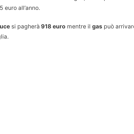
5 euro all’anno.
luce
si pagherà
918 euro
mentre il
gas
può arrivar
lia.