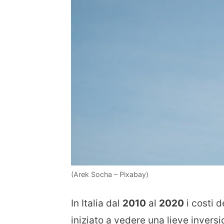
(Arek Socha – Pixabay)
In Italia dal
2010
al
2020
i costi d
iniziato a vedere una lieve invers