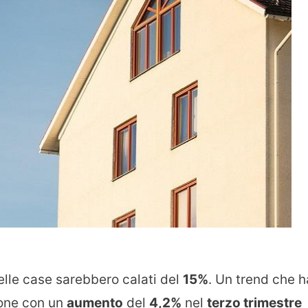
elle case sarebbero calati del
15%
. Un trend che h
ione con un
aumento
del
4,2%
nel
terzo trimestre