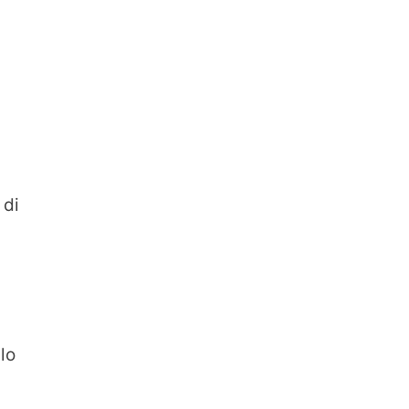
 di
lo