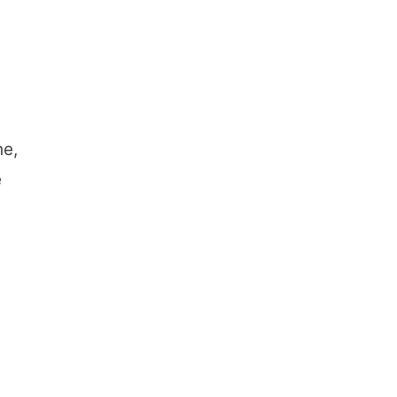
he,
e