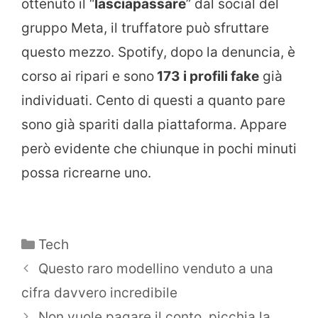
ottenuto il “
lasciapassare
” dal social del
gruppo Meta, il truffatore può sfruttare
questo mezzo. Spotify, dopo la denuncia, è
corso ai ripari e sono
173 i profili fake
già
individuati. Cento di questi a quanto pare
sono già spariti dalla piattaforma. Appare
però evidente che chiunque in pochi minuti
possa ricrearne uno.
Categorie
Tech
Questo raro modellino venduto a una
cifra davvero incredibile
Non vuole pagare il conto, picchia la