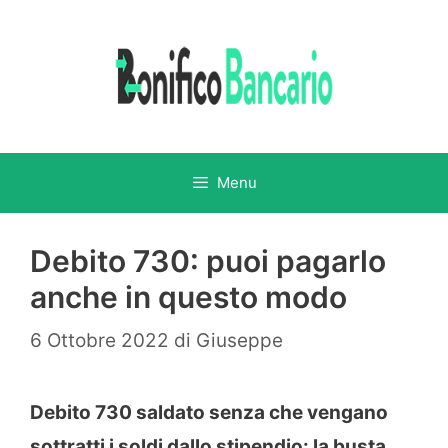
Vai
al
contenuto
Menu
Debito 730: puoi pagarlo
anche in questo modo
6 Ottobre 2022
di
Giuseppe
Debito 730 saldato senza che vengano
sottratti i soldi dallo stipendio: la busta