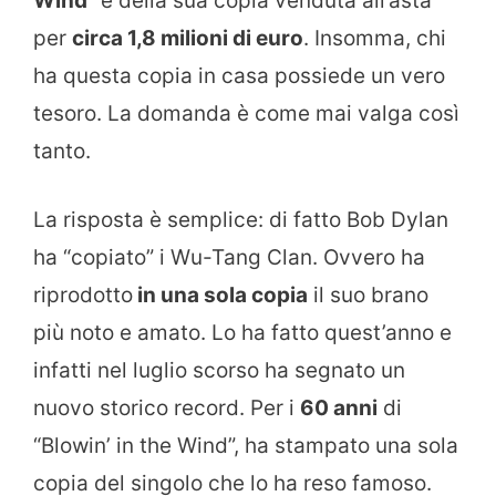
Wind
” e della sua copia venduta all’asta
per
circa 1,8 milioni di euro
. Insomma, chi
ha questa copia in casa possiede un vero
tesoro. La domanda è come mai valga così
tanto.
La risposta è semplice: di fatto Bob Dylan
ha “copiato” i Wu-Tang Clan. Ovvero ha
riprodotto
in una sola copia
il suo brano
più noto e amato. Lo ha fatto quest’anno e
infatti nel luglio scorso ha segnato un
nuovo storico record. Per i
60 anni
di
“Blowin’ in the Wind”, ha stampato una sola
copia del singolo che lo ha reso famoso.