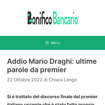
Vai
al
contenuto
Menu
Addio Mario Draghi: ultime
parole da premier
22 Ottobre 2022
di
Chiara Longo
Si è trattato del discorso finale del premier
italiano uscente che è stato fatto proprio