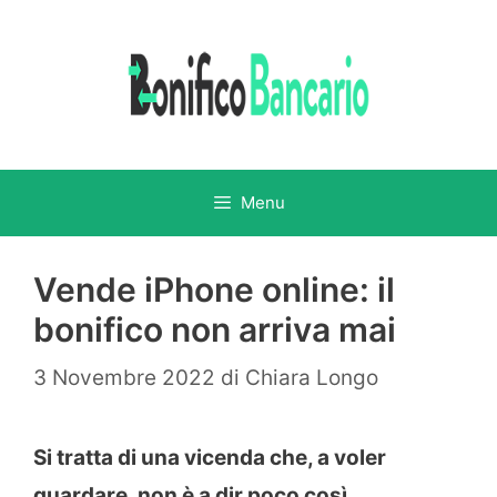
Vai
al
contenuto
Menu
Vende iPhone online: il
bonifico non arriva mai
3 Novembre 2022
di
Chiara Longo
Si tratta di una vicenda che, a voler
guardare, non è a dir poco così