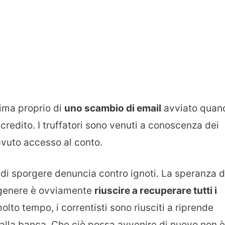
tima proprio di
uno scambio di email
avviato quan
credito. I truffatori sono venuti a conoscenza dei
 avuto accesso al conto.
 di sporgere denuncia contro ignoti. La speranza d
l genere è ovviamente
riuscire a recuperare tutti i
molto tempo, i correntisti sono riusciti a riprende
alla banca. Che ciò possa avvenire di nuovo non è