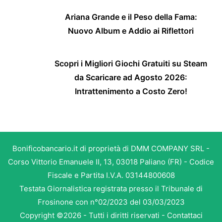
Ariana Grande e il Peso della Fama:
Nuovo Album e Addio ai Riflettori
Scopri i Migliori Giochi Gratuiti su Steam
da Scaricare ad Agosto 2026:
Intrattenimento a Costo Zero!
Bonificobancario.it di proprietà di DMM COMPANY SRL -
Corso Vittorio Emanuele II, 13, 03018 Paliano (FR) - Codice
Fiscale e Partita I.V.A. 03144800608
Testata Giornalistica registrata presso il Tribunale di
Frosinone con n°02/2023 del 03/03/2023
Copyright ©2026 - Tutti i diritti riservati -
Contattaci