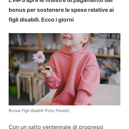
L’INPS apre le finestre di pagamento dei
bonus per sostenere le spese relative ai
figli disabili. Ecco i giorni
Bonus Figli disabili (Foto Pexels)
Con un salto ventennale di progressi