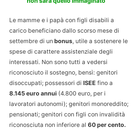
non sarà quello immaginato
Le mamme e i papà con figli disabili a
carico beneficiano dallo scorso mese di
settembre di un
bonus
, utile a sostenere le
spese di carattere assistenziale degli
interessati. Non sono tutti a vedersi
riconosciuto il sostegno, bensì: genitori
disoccupati; possessori di
ISEE
fino a
8.145 euro annui
(4.800 euro, per i
lavoratori autonomi); genitori monoreddito;
pensionati; genitori con figli con invalidità
riconosciuta non inferiore al
60 per cento.