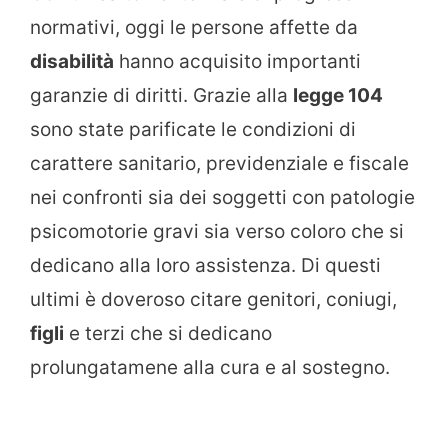
normativi, oggi le persone affette da
disabilità
hanno acquisito importanti
garanzie di diritti. Grazie alla
legge 104
sono state parificate le condizioni di
carattere sanitario, previdenziale e fiscale
nei confronti sia dei soggetti con patologie
psicomotorie gravi sia verso coloro che si
dedicano alla loro assistenza. Di questi
ultimi è doveroso citare genitori, coniugi,
figli
e terzi che si dedicano
prolungatamene alla cura e al sostegno.