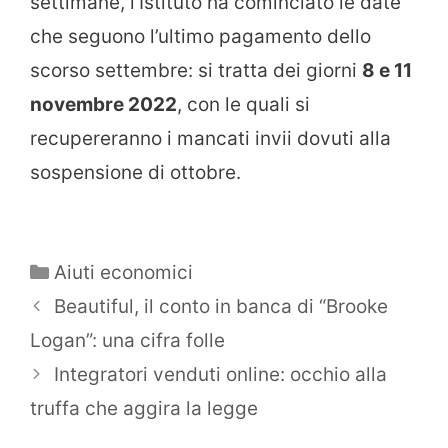
settimane, l’Istituto ha cominciato le date
che seguono l’ultimo pagamento dello
scorso settembre: si tratta dei giorni
8 e 11
novembre 2022
, con le quali si
recupereranno i mancati invii dovuti alla
sospensione di ottobre.
Categorie
Aiuti economici
Beautiful, il conto in banca di “Brooke
Logan”: una cifra folle
Integratori venduti online: occhio alla
truffa che aggira la legge