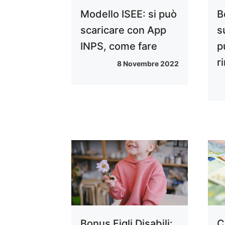
Modello ISEE: si può
B
scaricare con App
s
INPS, come fare
p
r
8 Novembre 2022
Bonus Figli Disabili:
C