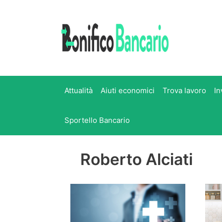
Vai
al
contenuto
Attualità
Aiuti economici
Trova lavoro
In
Sportello Bancario
Roberto Alciati