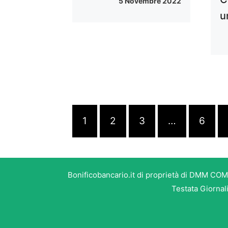
5 Novembre 2022
u
1
2
3
…
6
Bonificobancario.it di proprietà di DMM COM
Testata Giornal