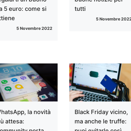
a 5 euro: come si
tutti
ttiene
5 Novembre 202
5 Novembre 2022
hatsApp, la novità
Black Friday vicino,
iù attesa:
ma anche le truffe:
ommunity porta
puoi evitarle così