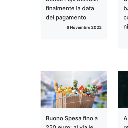
finalmente la data
b
del pagamento
c
n
6 Novembre 2022
Buono Spesa fino a
A
250 euro: al via le
r