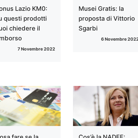
onus Lazio KM0:
Musei Gratis: la
u questi prodotti
proposta di Vittorio
uoi chiedere il
Sgarbi
imborso
6 Novembre 202
7 Novembre 2022
osa fare se la
Cos’è la NADEF: