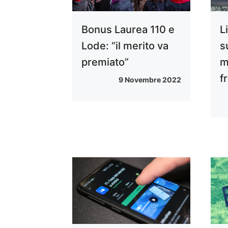
Bonus Laurea 110 e
L
Lode: “il merito va
s
premiato”
m
f
9 Novembre 2022