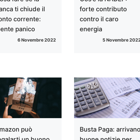
anca ti chiude il
forte contributo
onto corrente:
contro il caro
iente panico
energia
6 Novembre 2022
5 Novembre 202
mazon può
Busta Paga: arrivan
egalarti un buono
buone notizie per