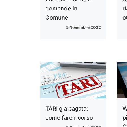
domande in
d
Comune
o
5 Novembre 2022
TARI già pagata:
W
come fare ricorso
p
C