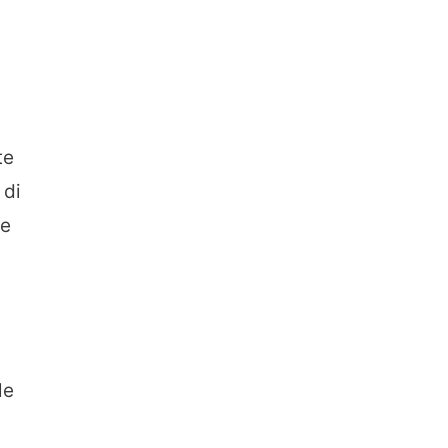
te
 di
te
le