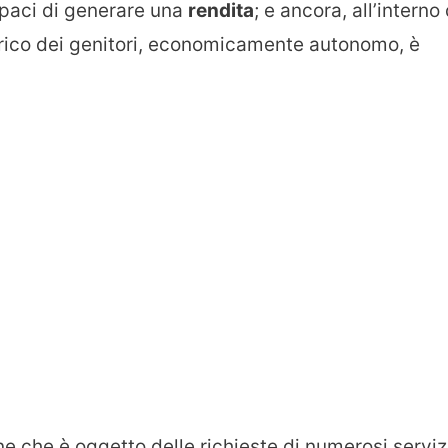
apaci di generare una
rendita
; e ancora, all’interno 
carico dei genitori, economicamente autonomo, è
ne che è oggetto delle richieste di numerosi serviz