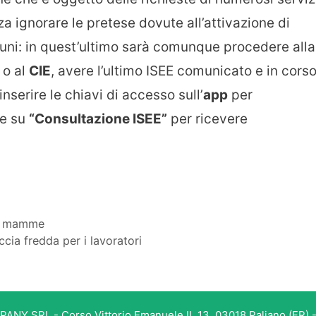
a ignorare le pretese dovute all’attivazione di
uni: in quest’ultimo sarà comunque procedere alla
o al
CIE
, avere l’ultimo ISEE comunicato e in cors
nserire le chiavi di accesso sull’
app
per
re su
“Consultazione ISEE”
per ricevere
eo mamme
cia fredda per i lavoratori
PANY SRL - Corso Vittorio Emanuele II, 13, 03018 Paliano (FR) -