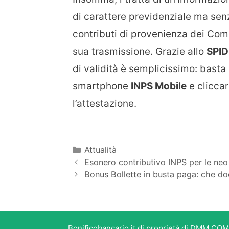
di carattere previdenziale ma senz
contributi di provenienza dei Com
sua trasmissione. Grazie allo
SPID
di validità è semplicissimo: basta i
smartphone
INPS Mobile
e clicca
l’attestazione.
Categorie
Attualità
Esonero contributivo INPS per le n
Bonus Bollette in busta paga: che doc
Bonificobancario.it di proprietà di DMM COM