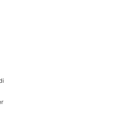
di
er