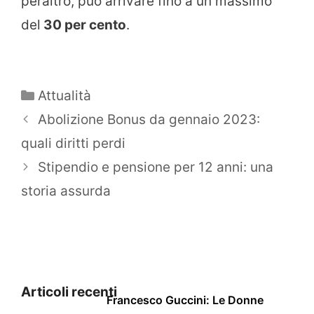
peraltro, può arrivare fino a un massimo
del
30 per cento
.
Categorie
Attualità
Abolizione Bonus da gennaio 2023:
quali diritti perdi
Stipendio e pensione per 12 anni: una
storia assurda
Articoli recenti
Francesco Guccini: Le Donne