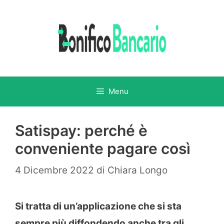
Vai
al
contenuto
Menu
Satispay: perché è
conveniente pagare così
4 Dicembre 2022
di
Chiara Longo
Si tratta di un’applicazione che si sta
sempre più diffondendo anche tra gli