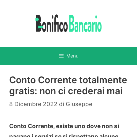
Vai
al
contenuto
Menu
Conto Corrente totalmente
gratis: non ci crederai mai
8 Dicembre 2022
di
Giuseppe
Conto Corrente, esiste uno dove non si
pagano i servizi se si rispettano alcune