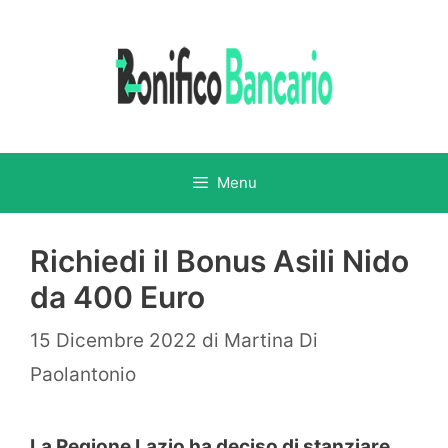
Vai
al
contenuto
Menu
Richiedi il Bonus Asili Nido
da 400 Euro
15 Dicembre 2022
di
Martina Di
Paolantonio
La Regione Lazio ha deciso di stanziare