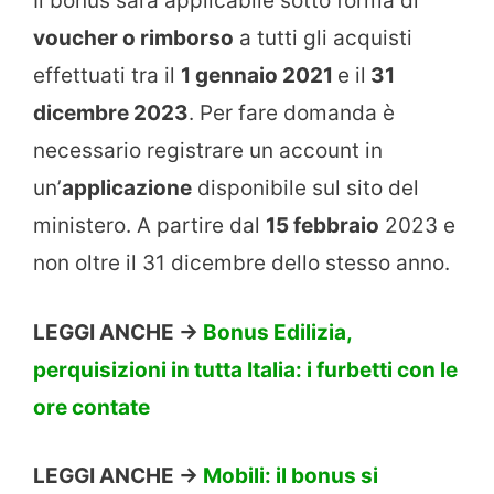
Il bonus sarà applicabile sotto forma di
voucher o rimborso
a tutti gli acquisti
effettuati tra il
1 gennaio 2021
e il
31
dicembre 2023
. Per fare domanda è
necessario registrare un account in
un’
applicazione
disponibile sul sito del
ministero. A partire dal
15 febbraio
2023 e
non oltre il 31 dicembre dello stesso anno.
LEGGI ANCHE ->
Bonus Edilizia,
perquisizioni in tutta Italia: i furbetti con le
ore contate
LEGGI ANCHE ->
Mobili: il bonus si