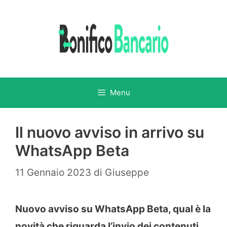
Vai
al
contenuto
Menu
Il nuovo avviso in arrivo su
WhatsApp Beta
11 Gennaio 2023
di
Giuseppe
Nuovo avviso su WhatsApp Beta, qual è la
novità che riguarda l’invio dei contenuti