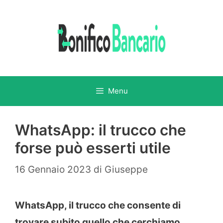
Vai
al
contenuto
Menu
WhatsApp: il trucco che
forse può esserti utile
16 Gennaio 2023
di
Giuseppe
WhatsApp, il trucco che consente di
trovare subito quello che cerchiamo