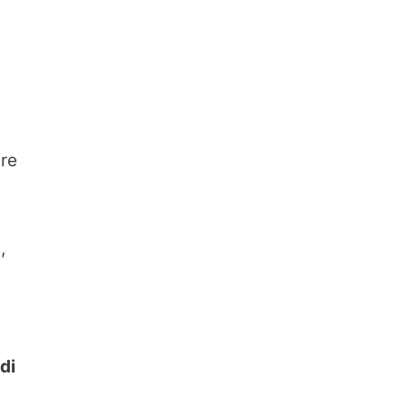
are
a
,
di