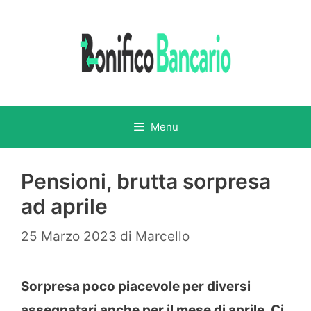
Vai
al
contenuto
Menu
Pensioni, brutta sorpresa
ad aprile
25 Marzo 2023
di
Marcello
Sorpresa poco piacevole per diversi
assegnatari anche per il mese di aprile. Ci