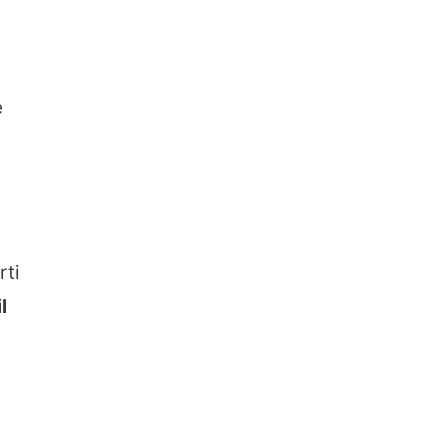
e
rti
l