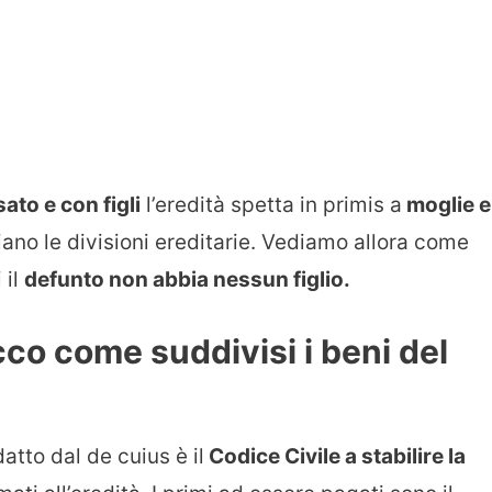
ato e con figli
l’eredità spetta in primis a
moglie e
ano le divisioni ereditarie. Vediamo allora come
 il
defunto non abbia nessun figlio.
ecco come suddivisi i beni del
atto dal de cuius è il
Codice Civile a stabilire la