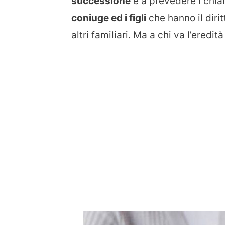
successione
e a prevedere i chiam
coniuge ed i figli
che hanno il dirit
altri familiari. Ma a chi va l’eredit