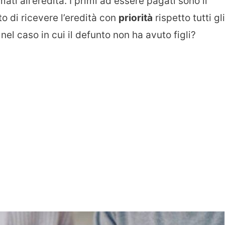
ati all’eredità. I primi ad essere pagati sono il
to di ricevere l’eredità con
priorità
rispetto tutti gli
à nel caso in cui il defunto non ha avuto figli?