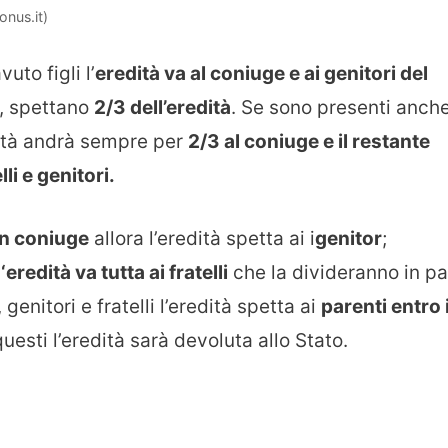
onus.it)
uto figli l’
eredità va al coniuge e ai genitori del
o, spettano
2/3 dell’eredità
. Se sono presenti anch
edità andrà sempre per
2/3 al coniuge e il restante
lli e genitori.
un coniuge
allora l’eredità spetta ai i
genitor
;
l
‘eredità va tutta ai fratelli
che la divideranno in pa
 genitori e fratelli l’eredità spetta ai
parenti entro i
sti l’eredità sarà devoluta allo Stato.