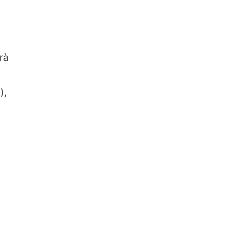
rà
),