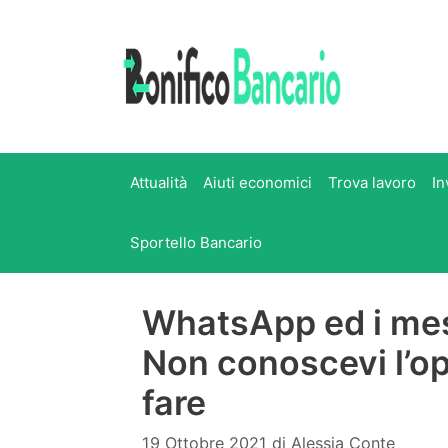
Vai
al
contenuto
Attualità
Aiuti economici
Trova lavoro
In
Sportello Bancario
WhatsApp ed i mes
Non conoscevi l’o
fare
19 Ottobre 2021
di
Alessia Conte