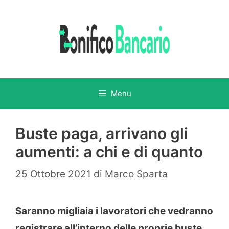
Vai
al
contenuto
Menu
Buste paga, arrivano gli
aumenti: a chi e di quanto
25 Ottobre 2021
di
Marco Sparta
Saranno migliaia i lavoratori che vedranno
registrare all’interno delle proprie buste