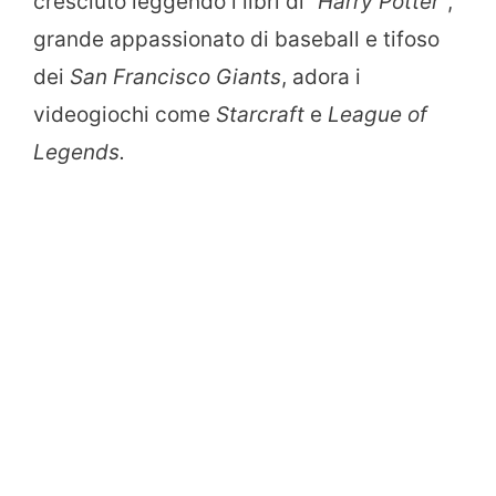
cresciuto leggendo i libri di
“Harry Potter”
,
grande appassionato di baseball e tifoso
dei
San Francisco Giants
, adora i
videogiochi come
Starcraft
e
League of
Legends.