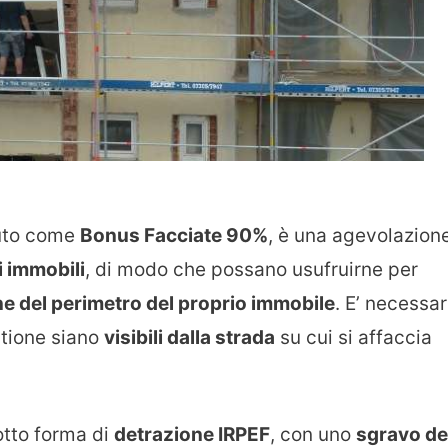
iuto come
Bonus Facciate 90%
, è una agevolazion
i immobili
, di modo che possano usufruirne per
rne del perimetro del proprio immobile
. E’ necessar
stione siano
visibili dalla strada
su cui si affaccia
otto forma di
detrazione IRPEF
, con uno
sgravo de