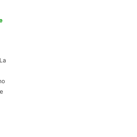
e
 La
no
he