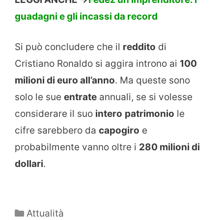
guadagni e gli incassi da record
Si può concludere che il
reddito
di
Cristiano Ronaldo si aggira introno ai
100
milioni di euro all’anno
. Ma queste sono
solo le sue
entrate
annuali, se si volesse
considerare il suo
intero
patrimonio
le
cifre sarebbero da
capogiro
e
probabilmente vanno oltre i
280 milioni di
dollari
.
Categorie
Attualità