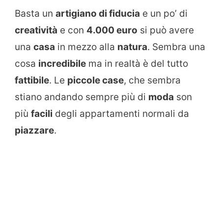
Basta un
artigiano di fiducia
e un po’ di
creatività
e con
4.000 euro
si può avere
una
casa
in mezzo alla
natura
. Sembra una
cosa
incredibile
ma in realtà è del tutto
fattibile
. Le
piccole case
, che sembra
stiano andando sempre più di
moda
son
più
facili
degli appartamenti normali da
piazzare
.