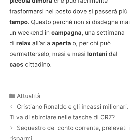
piccola
dimora
che può facilmente
trasformarsi nel posto dove si passerà più
tempo
. Questo perché non si disdegna mai
un weekend in
campagna
, una settimana
di
relax
all’aria
aperta
o, per chi può
permetterselo, mesi e mesi
lontani
dal
caos
cittadino.
Categorie
Attualità
Cristiano Ronaldo e gli incassi milionari.
Ti va di sbirciare nelle tasche di CR7?
Sequestro del conto corrente, prelevati i
risparmi