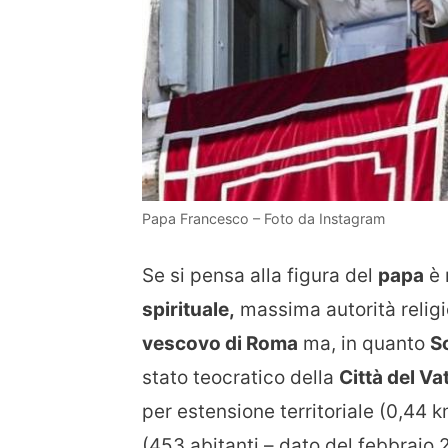
Papa Francesco – Foto da Instagram
Se si pensa alla figura del
papa
è 
spirituale,
massima autorità relig
vescovo di Roma
ma, in quanto
S
stato teocratico della
Città del Va
per estensione territoriale (0,44 
(453 abitanti – dato del febbraio 