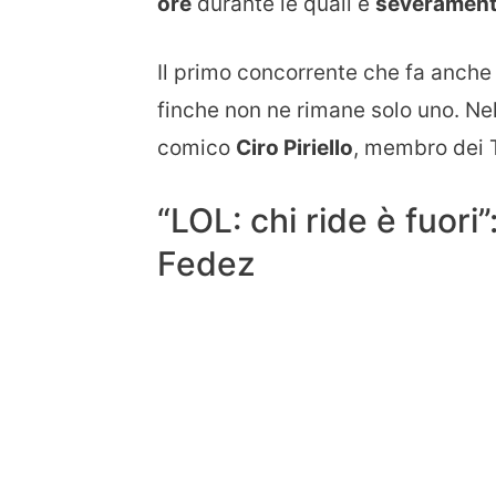
ore
durante le quali è
severamente
Il primo concorrente che fa anche 
finche non ne rimane solo uno. Nell
comico
Ciro Piriello
, membro dei 
“LOL: chi ride è fuori”
Fedez