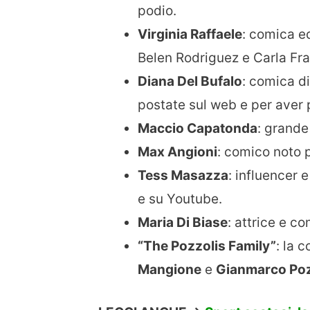
podio.
Virginia Raffaele
: comica ed
Belen Rodriguez e Carla Fra
Diana Del Bufalo
: comica d
postate sul web e per aver p
Maccio Capatonda
: grande
Max Angioni
: comico noto p
Tess Masazza
: influencer 
e su Youtube.
Maria Di Biase
: attrice e c
“The Pozzolis Family”
: la 
Mangione
e
Gianmarco Poz