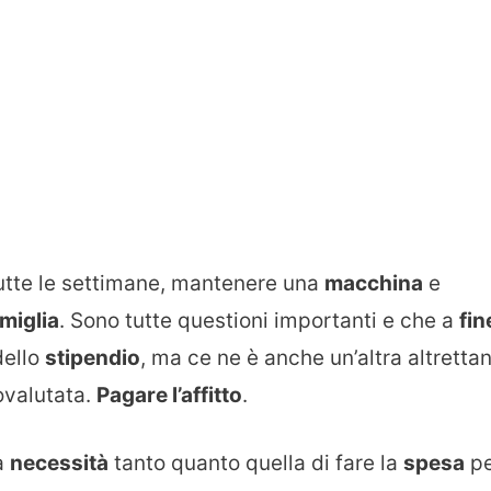
utte le settimane, mantenere una
macchina
e
miglia
. Sono tutte questioni importanti e che a
fin
dello
stipendio
, ma ce ne è anche un’altra altretta
ovalutata.
Pagare l’affitto
.
a
necessità
tanto quanto quella di fare la
spesa
pe