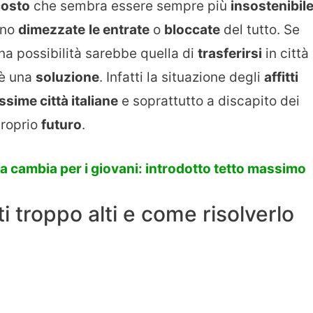
costo
che sembra essere sempre più
insostenibil
ono
dimezzate
le entrate
o
bloccate
del tutto. Se
a possibilità sarebbe quella di
trasferirsi
in città
 è una
soluzione
. Infatti la situazione degli
affitti
ssime città italiane
e soprattutto a discapito dei
proprio
futuro
.
sa cambia per i giovani: introdotto tetto massimo
ti troppo alti e come risolverlo