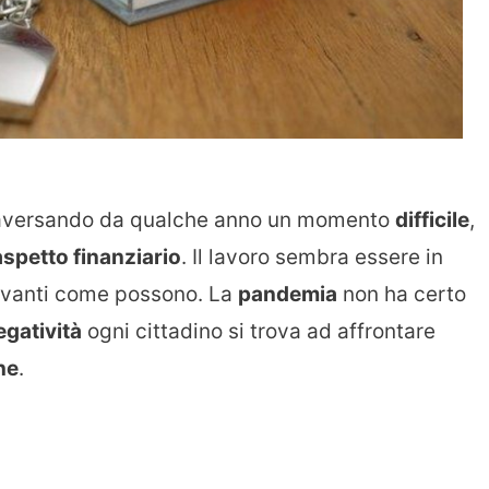
raversando da qualche anno un momento
difficile
,
’aspetto finanziario
. Il lavoro sembra essere in
avanti come possono. La
pandemia
non ha certo
egatività
ogni cittadino si trova ad affrontare
he
.