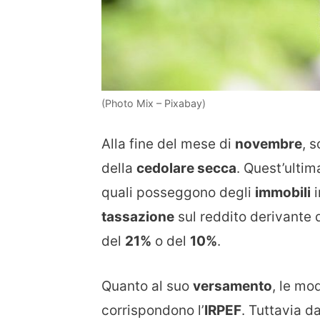
(Photo Mix – Pixabay)
Alla fine del mese di
novembre
, 
della
cedolare secca
. Quest’ultim
quali posseggono degli
immobili
i
tassazione
sul reddito derivante 
del
21%
o del
10%
.
Quanto al suo
versamento
, le mo
corrispondono l’
IRPEF
. Tuttavia 