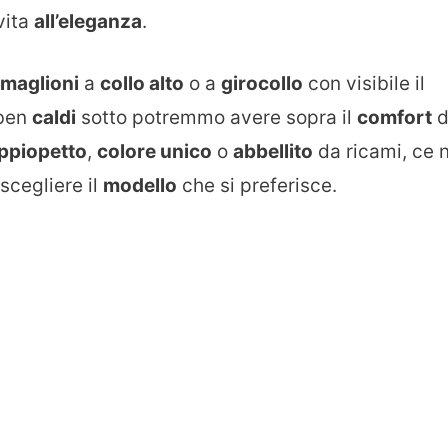
vita
all’eleganza
.
maglioni
a
collo alto
o a
girocollo
con visibile il
 ben
caldi
sotto potremmo avere sopra il
comfort
d
ppiopetto
,
colore unico
o
abbellito
da ricami, ce 
scegliere il
modello
che si preferisce.