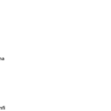
na
nfi