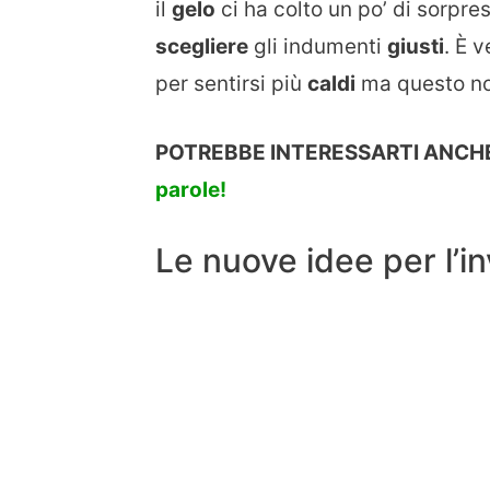
il
gelo
ci ha colto un po’ di sorpre
scegliere
gli indumenti
giusti
. Ѐ 
per sentirsi più
caldi
ma questo n
POTREBBE INTERESSARTI ANCHE
parole!
Le nuove idee per l’i