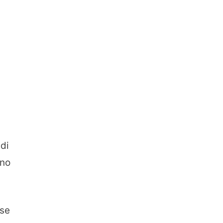
 di
nno
 se