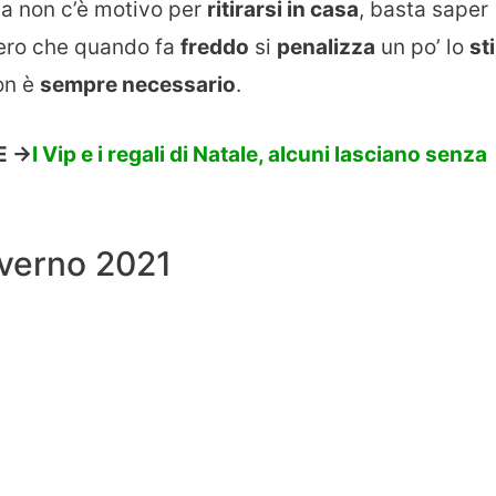
sa non c’è motivo per
ritirarsi in casa
, basta saper
vero che quando fa
freddo
si
penalizza
un po’ lo
sti
on è
sempre necessario
.
 ->
I Vip e i regali di Natale, alcuni lasciano senza
nverno 2021