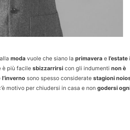
alla
moda
vuole che siano la
primavera
e
l’estate
e è più facile
sbizzarrirsi
con gli indumenti
non è
e
l’inverno
sono spesso considerate
stagioni noio
’è motivo per chiudersi in casa e non
godersi ogn