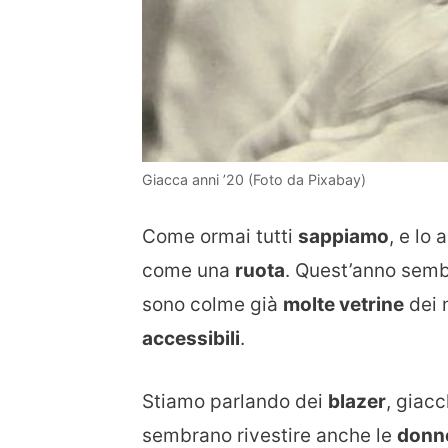
Giacca anni ’20 (Foto da Pixabay)
Come ormai tutti
sappiamo
, e lo
come una
ruota
. Quest’anno sembr
sono colme già
molte vetrine
dei 
accessibili
.
Stiamo parlando dei
blazer
, giacc
sembrano rivestire anche le
donn