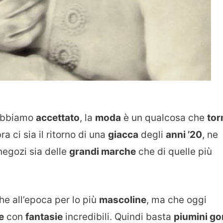
 abbiamo
accettato
, la
moda
è un qualcosa che
tor
a ci sia il ritorno di una
giacca
degli
anni ’20
, ne
negozi sia delle
grandi marche
che di quelle più
he all’epoca per lo più
mascoline
, ma che oggi
e
con
fantasie
incredibili. Quindi basta
piumini go