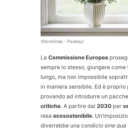
(StockSnap – Pixabay)
La
Commissione Europea
prosegue
sempre lo stesso, giungere come tu
lungo, ma non impossibile soprat
in maniera sensibile. Ed è propri
provando ad introdurre un pacche
critiche
. A partire dal
2030
per
v
resa
ecosostenibile
. Un’imposizio
diverrebbe una
condicio sine qua