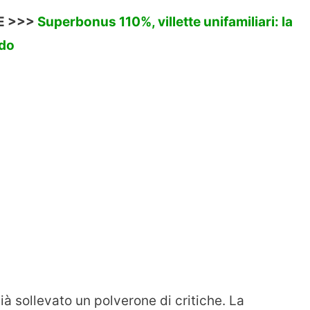
E >>>
Superbonus 110%, villette unifamiliari: la
ndo
à sollevato un polverone di critiche. La