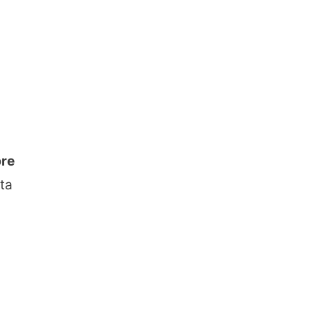
bre
ta