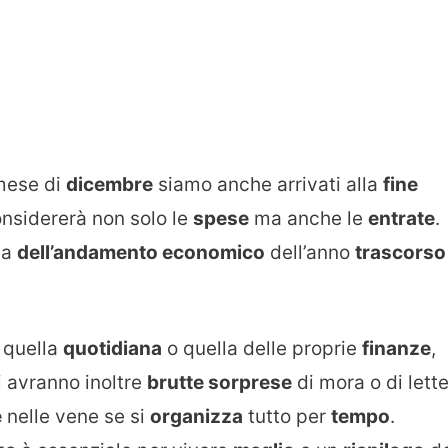
 mese di
dicembre
siamo anche arrivati alla
fine
sidererà non solo le
spese
ma anche le
entrate
.
ea
dell’andamento economico
dell’anno
trascorso
a quella
quotidiana
o quella delle proprie
finanze
,
i avranno inoltre
brutte sorprese
di mora o di lett
e
nelle vene se si
organizza
tutto per
tempo
.