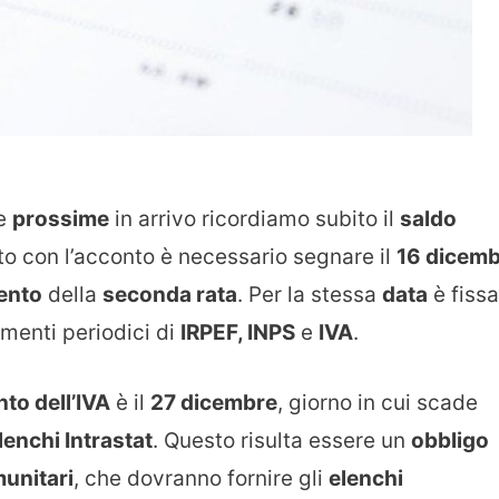
le
prossime
in arrivo ricordiamo subito il
saldo
o con l’acconto è necessario segnare il
16 dicem
ento
della
seconda rata
. Per la stessa
data
è fissa
menti periodici di
IRPEF, INPS
e
IVA
.
nto dell’IVA
è il
27 dicembre
, giorno in cui scade
elenchi Intrastat
. Questo risulta essere un
obbligo
munitari
, che dovranno fornire gli
elenchi