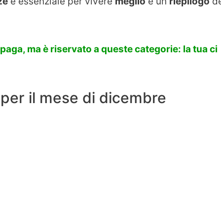
ze
è essenziale per vivere
meglio
e un
riepilogo
de
aga, ma è riservato a queste categorie: la tua ci
per il mese di dicembre