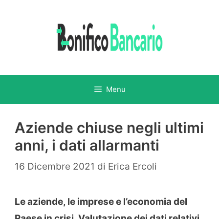
Vai
al
contenuto
Menu
Aziende chiuse negli ultimi
anni, i dati allarmanti
16 Dicembre 2021
di
Erica Ercoli
Le aziende, le imprese e l’economia del
Paese in crisi. Valutazione dei dati relativi