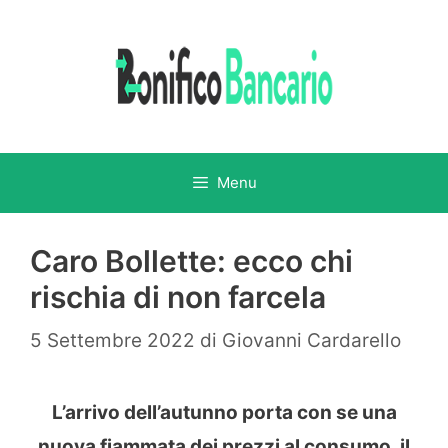
Vai
al
contenuto
Menu
Caro Bollette: ecco chi
rischia di non farcela
5 Settembre 2022
di
Giovanni Cardarello
L’arrivo dell’autunno porta con se una
nuova fiammata dei prezzi al consumo, il