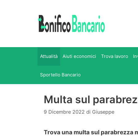
Vai
al
contenuto
Attualità
Aiuti economici
Trova lavoro
In
Sportello Bancario
Multa sul parabrezz
9 Dicembre 2022
di
Giuseppe
Trova una multa sul parabrezza ma i