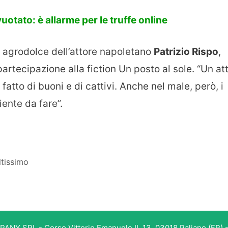
otato: è allarme per le truffe online
 agrodolce dell’attore napoletano
Patrizio Rispo
,
artecipazione alla fiction Un posto al sole. “Un at
atto di buoni e di cattivi. Anche nel male, però, i
iente da fare”.
tissimo
PANY SRL - Corso Vittorio Emanuele II, 13, 03018 Paliano (FR) -