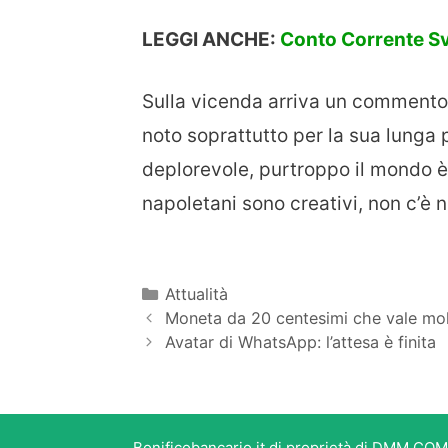
LEGGI ANCHE:
Conto Corrente Svu
Sulla vicenda arriva un commento
noto soprattutto per la sua lunga p
deplorevole, purtroppo il mondo è f
napoletani sono creativi, non c’è n
Categorie
Attualità
Moneta da 20 centesimi che vale mol
Avatar di WhatsApp: l’attesa è finita
Bonificobancario.it di proprietà di DMM COM