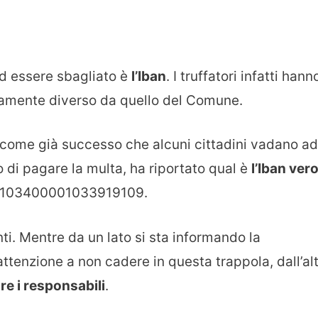
ad essere sbagliato è
l’Iban
. I truffatori infatti hann
viamente diverso da quello del Comune.
are come già successo che alcuni cittadini vadano ad
 di pagare la multa, ha riportato qual è
l’Iban ver
103400001033919109.
onti. Mentre da un lato si sta informando la
tenzione a non cadere in questa trappola, dall’al
re i responsabili
.