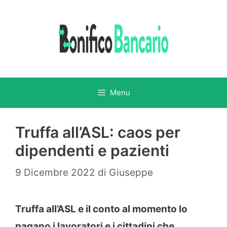
Vai
al
contenuto
Menu
Truffa all’ASL: caos per
dipendenti e pazienti
9 Dicembre 2022
di
Giuseppe
Truffa all’ASL e il conto al momento lo
pagano i lavoratori e i cittadini che