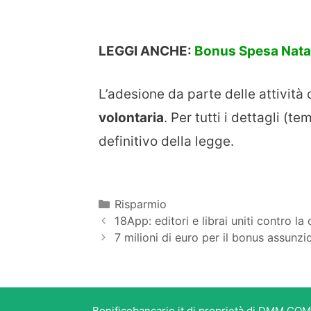
LEGGI ANCHE:
Bonus Spesa Natale
L’adesione da parte delle attività
volontaria
. Per tutti i dettagli (t
definitivo della legge.
Categorie
Risparmio
18App: editori e librai uniti contro la
7 milioni di euro per il bonus assunzio
Bonificobancario.it di proprietà di DMM COM