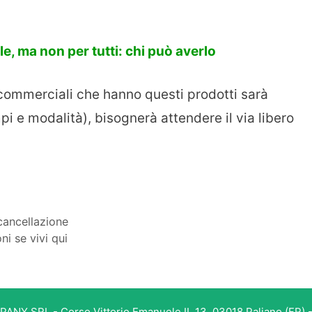
, ma non per tutti: chi può averlo
 commerciali che hanno questi prodotti sarà
empi e modalità), bisognerà attendere il via libero
 cancellazione
ni se vivi qui
PANY SRL - Corso Vittorio Emanuele II, 13, 03018 Paliano (FR) -