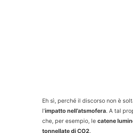
Eh sì, perché il discorso non è sol
l’
impatto nell’atsmofera
. A tal pr
che, per esempio, le
catene lumi
tonnellate di CO2
.