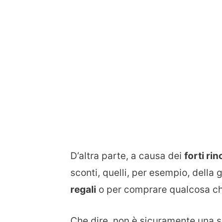
D’altra parte, a causa dei
forti rin
sconti, quelli, per esempio, della 
regali
o per comprare qualcosa che 
Che dire, non è sicuramente una si