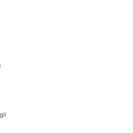
i
gli