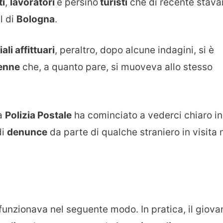
ti
,
lavoratori
e persino
turisti
che di recente stava
l di
Bologna
.
li affittuari
, peraltro, dopo alcune indagini, si è
tenne
che, a quanto pare, si muoveva allo stesso
la
Polizia Postale
ha cominciato a vederci chiaro in
di
denunce
da parte di qualche straniero in visita 
funzionava nel seguente modo. In pratica, il giova