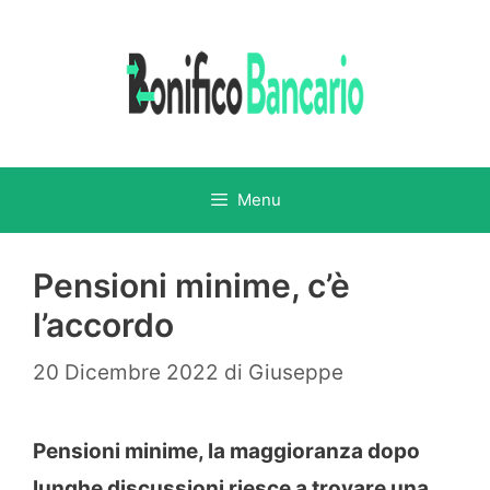
Vai
al
contenuto
Menu
Pensioni minime, c’è
l’accordo
20 Dicembre 2022
di
Giuseppe
Pensioni minime, la maggioranza dopo
lunghe discussioni riesce a trovare una