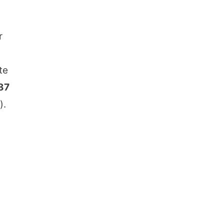
r
te
87
).