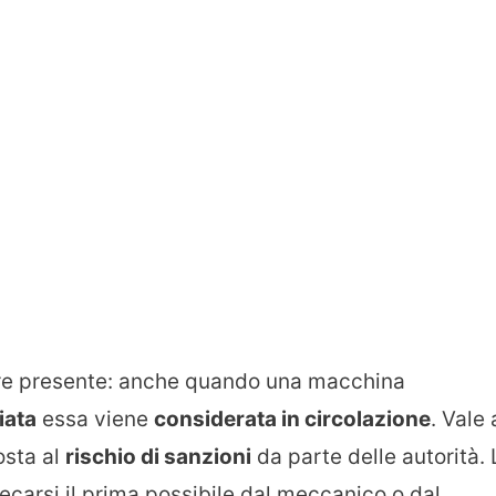
ere presente: anche quando una macchina
iata
essa viene
considerata in circolazione
. Vale 
osta al
rischio di sanzioni
da parte delle autorità. 
recarsi il prima possibile dal meccanico o dal