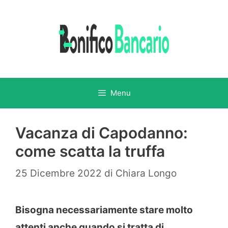
Vai
al
contenuto
Menu
Vacanza di Capodanno:
come scatta la truffa
25 Dicembre 2022
di
Chiara Longo
Bisogna necessariamente stare molto
attenti anche quando si tratta di