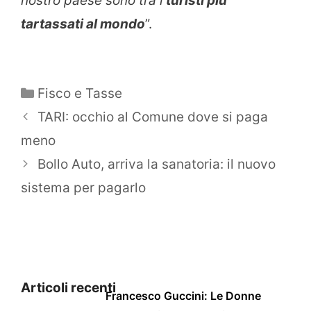
nostro paese sono tra i
turisti più
tartassati al mondo
”.
Categorie
Fisco e Tasse
TARI: occhio al Comune dove si paga
meno
Bollo Auto, arriva la sanatoria: il nuovo
sistema per pagarlo
Articoli recenti
Francesco Guccini: Le Donne